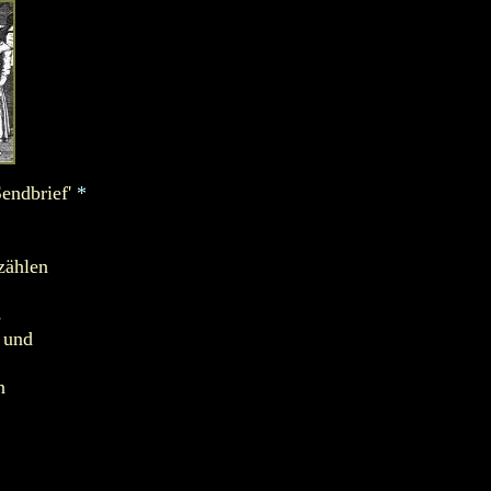
endbrief'
*
zählen
s
 und
n