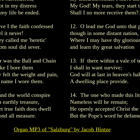
t in my distress
My God! My tears, they start 
 my life be ended.
Shall I no more receive them?.
ve I the faith confessed
12. O lead me God unto that 
l it never!
though in some distant nation,
y called me 'heretic'
Where I may have thy gloriou
om soul did sever.
and learn thy great salvation
 was the Ball and Chain
13. If there within a vale of t
ake I bore them
I shall in want survive;
 felt the weight and pain,
God will at last in heaven's hal
s name I wore them.
A dwelling place provide.
and the world conspire
14. The one who made this lit
 earthly treasure,
Nameless will he remain;
rt true faith does dwell
He openly accepted Christ th
ond all measure.
But the Pope's word he defam
Organ MP3 of "Salzburg" by Jacob Hintze