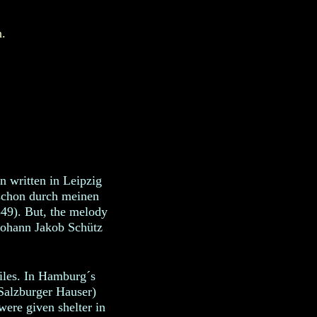
.
n written in Leipzig
 schon durch meinen
9). But, the melody
 Johann Jakob Schütz
xiles. In Hamburg´s
 Salzburger Hauser)
ere given shelter in