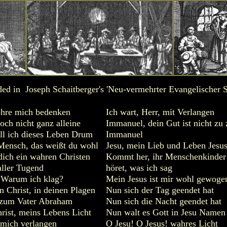
ed in Joseph Schaitberger's 'Neu-vermehrter Evangelischer S
ehre mich bedenken
Ich wart, Herr, mit Verlangen
och nicht ganz alleine
Immanuel, dein Gut ist nicht zu 
ll ich dieses Leben Drum
Immanuel
 Mensch, das weißt du wohl
Jesu, mein Lieb und Leben Jesu
dich ein wahren Christen
Kommt her, ihr Menschenkinder
aller Tugend
höret, was ich sag
: Warum ich klag?
Mein Jesus ist mir wohl gewoge
n Christ, in deinen Plagen
Nun sich der Tag geendet hat
 zum Vater Abraham
Nun sich die Nacht geendet hat
rist, meins Lebens Licht
Nun walt es Gott in Jesu Namen
 mich verlangen
O Jesu! O Jesus! wahres Licht