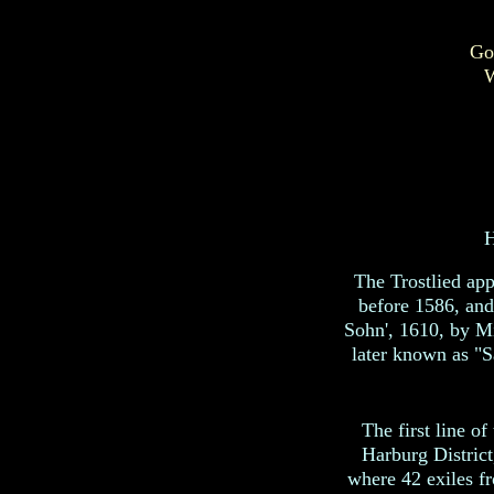
Go
W
H
The Trostlied app
before 1586, and
Sohn', 1610, by M
later known as "S
The first line o
Harburg District
where 42 exiles f