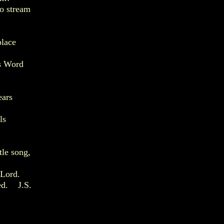
to stream
place
s Word
ears
ls
tle song,
e Lord.
ed. J.S.