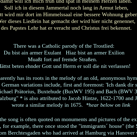
damit will ich mich früh und spat in meinem Herzen laben.
Soll ich in diesem Jammertal noch lang in Armut leben,
tt wird mir dort im Himmelssaal eine bessere Wohnung geben
er dieses Liedlein hat gemacht der wird hier nicht genennet,
des Papstes Lehr hat er veracht und Christus frei bekennet.
There was a Catholic parody of the Trostlied:
Du bist ain armer Exulant Hiaz bist an armer Exilion
Muaßt fort auf fremde Straßen.
ättst beten ehnder Gott und Herrn er soll die nit verlassen!
arently has its roots in the melody of an old, anonymous hym
 German variations include, first and foremost: 'Ich dank dir
ichael Prätorius, Buxtehude (BuxWV 195) and Bach (BWV 34
alzburg" * is also attributed to Jacob Hintze, 1622-1700 and
wrote a similar melody in 1675.
*hear below on link
f the song is often quoted on monuments and pictures of the e
, for example, there once stood the "immigrants´ house" (the
rom Berchtesgaden who had arrived at Hamburg via Hanover w