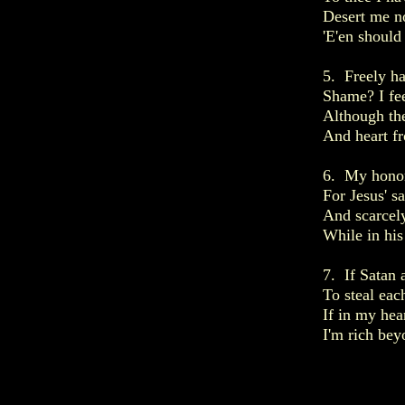
Desert me no
'E'en should
5. Freely ha
Shame? I fee
Although the
And heart fr
6. My honor
For Jesus' s
And scarcely
While in hi
7. If Satan 
To steal each
If in my hea
I'm rich bey