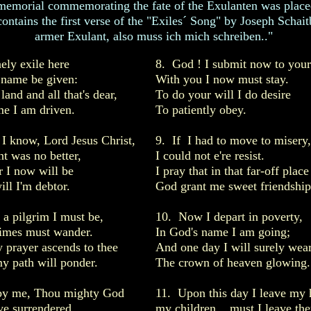
memorial commemorating the fate of the Exulanten was placed
ontains the first verse of the "Exiles´ Song" by Joseph Schait
armer Exulant, also muss ich mich schreiben.."
nely exile here
8. God ! I submit now to your
name be given:
With you I now must stay.
land and all that's dear,
To do your will I do desire
me I am driven.
To patiently obey.
 I know, Lord Jesus Christ,
9. If I had to move to misery,
t was no better,
I could not e're resist.
 I now will be
I pray that in that far-off place
ll I'm debtor.
God grant me sweet friendship
a pilgrim I must be,
10. Now I depart in poverty,
limes must wander.
In God's name I am going;
 prayer ascends to thee
And one day I will surely wea
y path will ponder.
The crown of heaven glowing.
by me, Thou mighty God
11. Upon this day I leave my
ve surrendered,
my children....must I leave th