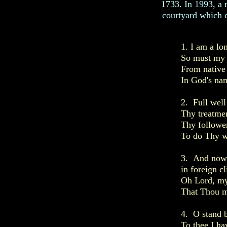
1733. In 1993, a 
courtyard which c
1. I am a lo
So must my 
From native 
In God's na
2. Full well
Thy treatmen
Thy follower
To do Thy wi
3. And now 
in foreign c
Oh Lord, my
That Thou m
4. O stand 
To thee I ha