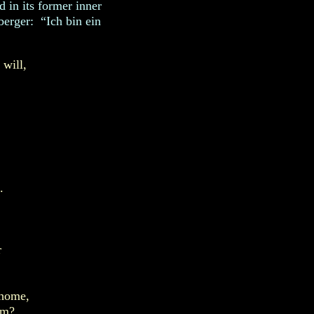
 in its former inner
berger: “Ich bin ein
 will,
.
r
 home,
em?