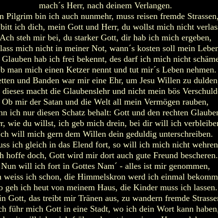
mach´s Herr, nach deinem Verlangen.
n Pilgrim bin ich auch nunmehr, muss reisen fremde Strassen
bitt ich dich, mein Gott und Herr, du wollst mich nicht verlas
Ach steh mir bei, du starker Gott, dir hab ich mich ergeben,
lass mich nicht in meiner Not, wann´s kosten soll mein Lebe
Glauben hab ich frei bekennt, des darf ich mich nicht schäm
b man mich einen Ketzer nennt und tut mir´s Leben nehmen.
tten und Banden war mir eine Ehr, um Jesu Willen zu dulden
 dieses macht die Glaubenslehr und nicht mein bös Verschuld
Ob mir der Satan und die Welt all mein Vermögen rauben,
n ich nur diesen Schatz behalt: Gott und den rechten Glaube
r, wie du willst, ich geb mich drein, bei dir will ich verbleibe
Ich will mich gern dem Willen dein geduldig unterschreiben.
ss ich gleich in das Elend fort, so will ich mich nicht wehren
ch hoffe doch, Gott wird mir dort auch gute Freund bescheren.
Nun will ich fort in Gottes Nam´ - alles ist mir genommen,
 weiss ich schon, die Himmelskron werd ich einmal bekomm
o geh ich heut von meinem Haus, die Kinder muss ich lassen.
n Gott, das treibt mir Tränen aus, zu wandern fremde Strasse
h führ mich Gott in eine Stadt, wo ich dein Wort kann haben